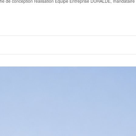
hé de conception réalisation Equipe Entreprise DUHALDE, mandataire 