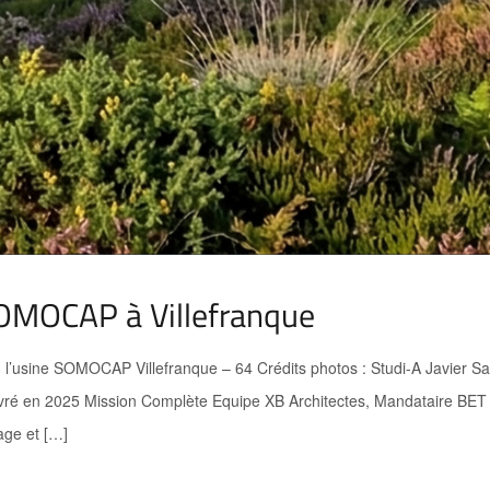
SOMOCAP à Villefranque
on l’usine SOMOCAP Villefranque – 64 Crédits photos : Studi-A Javi
é en 2025 Mission Complète Equipe XB Architectes, Mandataire BET 
ge et […]